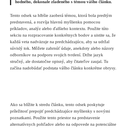
hodného, dokonale zladeného s témou vášho článku.
Tento odsek sa hlbšie zaoberá témou, ktorá bola predtým
predstavená, a rozvíja hlavnú myšlienku pomocou
príkladov, analýz alebo ďalšieho kontextu. Použite túto
sekciu na rozpracovanie konkrétnych bodov a uistite sa, že
každá veta nadväzuje na predchádzajúcu, aby sa udržal
súvislý tok. Môžete zahrnúť údaje, anekdoty alebo názory
odborníkov na podporu svojich tvrdení. Držte jazyk
stručný, ale dostatočne opisný, aby čitateľov zaujal. Tu
začína nadobúdať podstata vášho článku konkrétne obrysy.
Ako sa blížite k stredu článku, tento odsek poskytuje
príležitosť prepojiť predchádzajúce myšlienky s novými
poznatkami. Použite tento priestor na predstavenie
alternatívnych pohľadov alebo na odpovede na potenciálne