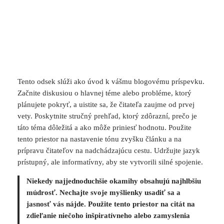
Tento odsek slúži ako úvod k vášmu blogovému príspevku.
Začnite diskusiou o hlavnej téme alebo probléme, ktorý
plánujete pokryť, a uistite sa, že čitateľa zaujme od prvej
vety. Poskytnite stručný prehľad, ktorý zdôrazní, prečo je
táto téma dôležitá a ako môže priniesť hodnotu. Použite
tento priestor na nastavenie tónu zvyšku článku a na
prípravu čitateľov na nadchádzajúcu cestu. Udržujte jazyk
prístupný, ale informatívny, aby ste vytvorili silné spojenie.
Niekedy najjednoduchšie okamihy obsahujú najhlbšiu
múdrosť. Nechajte svoje myšlienky usadiť sa a
jasnosť vás nájde. Použite tento priestor na citát na
zdieľanie niečoho inšpiratívneho alebo zamyslenia