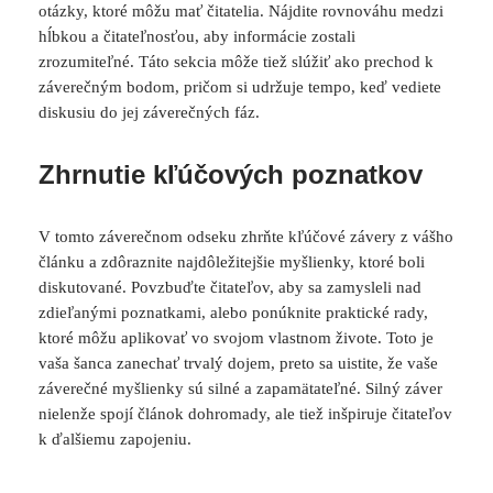
otázky, ktoré môžu mať čitatelia. Nájdite rovnováhu medzi
hĺbkou a čitateľnosťou, aby informácie zostali
zrozumiteľné. Táto sekcia môže tiež slúžiť ako prechod k
záverečným bodom, pričom si udržuje tempo, keď vediete
diskusiu do jej záverečných fáz.
Zhrnutie kľúčových poznatkov
V tomto záverečnom odseku zhrňte kľúčové závery z vášho
článku a zdôraznite najdôležitejšie myšlienky, ktoré boli
diskutované. Povzbuďte čitateľov, aby sa zamysleli nad
zdieľanými poznatkami, alebo ponúknite praktické rady,
ktoré môžu aplikovať vo svojom vlastnom živote. Toto je
vaša šanca zanechať trvalý dojem, preto sa uistite, že vaše
záverečné myšlienky sú silné a zapamätateľné. Silný záver
nielenže spojí článok dohromady, ale tiež inšpiruje čitateľov
k ďalšiemu zapojeniu.