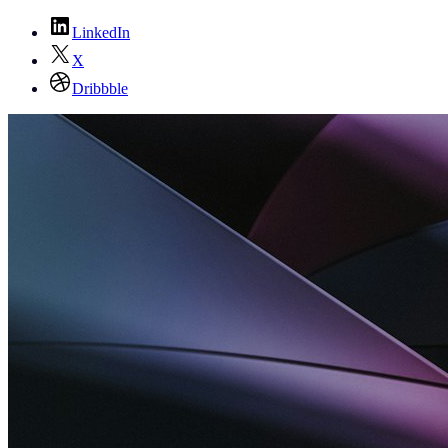
LinkedIn
X
Dribbble