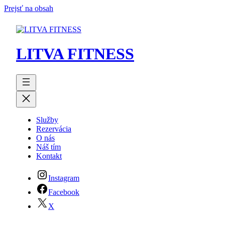
Prejsť na obsah
LITVA FITNESS
Služby
Rezervácia
O nás
Náš tím
Kontakt
Instagram
Facebook
X