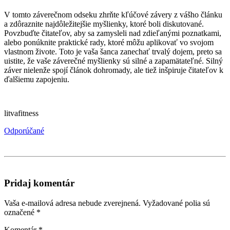
V tomto záverečnom odseku zhrňte kľúčové závery z vášho článku
a zdôraznite najdôležitejšie myšlienky, ktoré boli diskutované.
Povzbuďte čitateľov, aby sa zamysleli nad zdieľanými poznatkami,
alebo ponúknite praktické rady, ktoré môžu aplikovať vo svojom
vlastnom živote. Toto je vaša šanca zanechať trvalý dojem, preto sa
uistite, že vaše záverečné myšlienky sú silné a zapamätateľné. Silný
záver nielenže spojí článok dohromady, ale tiež inšpiruje čitateľov k
ďalšiemu zapojeniu.
litvafitness
Odporúčané
Pridaj komentár
Vaša e-mailová adresa nebude zverejnená.
Vyžadované polia sú
označené
*
Komentár
*