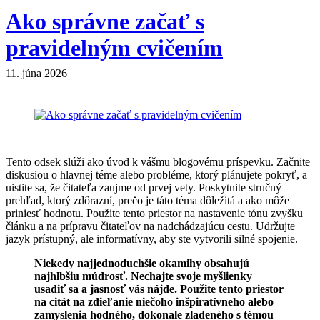
Ako správne začať s
pravidelným cvičením
11. júna 2026
Tento odsek slúži ako úvod k vášmu blogovému príspevku. Začnite
diskusiou o hlavnej téme alebo probléme, ktorý plánujete pokryť, a
uistite sa, že čitateľa zaujme od prvej vety. Poskytnite stručný
prehľad, ktorý zdôrazní, prečo je táto téma dôležitá a ako môže
priniesť hodnotu. Použite tento priestor na nastavenie tónu zvyšku
článku a na prípravu čitateľov na nadchádzajúcu cestu. Udržujte
jazyk prístupný, ale informatívny, aby ste vytvorili silné spojenie.
Niekedy najjednoduchšie okamihy obsahujú
najhlbšiu múdrosť. Nechajte svoje myšlienky
usadiť sa a jasnosť vás nájde. Použite tento priestor
na citát na zdieľanie niečoho inšpiratívneho alebo
zamyslenia hodného, dokonale zladeného s témou