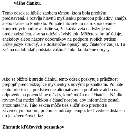
vášho článku.
Tento odsek sa hlbšie zaoberá témou, ktorá bola predtým
predstavená, a rozvíja hlavnú myšlienku pomocou príkladov, analýz
alebo ďalšieho kontextu. Použite túto sekciu na rozpracovanie
konkrétnych bodov a uistite sa, že každá veta nadväzuje na
predchádzajúcu, aby sa udržal súvislý tok. Môžete zahrnúť údaje,
anekdoty alebo názory odborníkov na podporu svojich tvrdení.
Držte jazyk stručný, ale dostatočne opisný, aby čitateľov zaujal. Tu
začína nadobúdať podstata vášho článku konkrétne obrysy.
Ako sa blížite k stredu článku, tento odsek poskytuje príležitosť
prepojiť predchádzajúce myšlienky s novými poznatkami. Použite
tento priestor na predstavenie alternatívnych pohľadov alebo na
odpovede na potenciálne otázky, ktoré môžu mať čitatelia. Nájdite
rovnováhu medzi hĺbkou a čitateľnosťou, aby informácie zostali
zrozumiteľné. Táto sekcia môže tiež slúžiť ako prechod k
záverečným bodom, pričom si udržuje tempo, keď vediete diskusiu
do jej záverečných fáz.
Zhrnutie kľúčových poznatkov