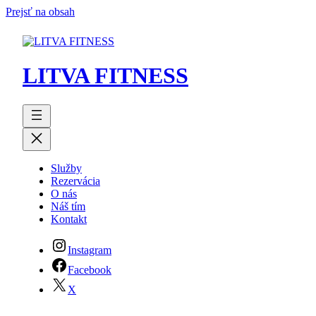
Prejsť na obsah
LITVA FITNESS
Služby
Rezervácia
O nás
Náš tím
Kontakt
Instagram
Facebook
X