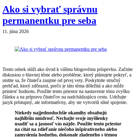
Ako si vybrať správnu
permanentku pre seba
11. júna 2026
Tento odsek slúži ako úvod k vášmu blogovému príspevku. Začnite
diskusiou o hlavnej téme alebo probléme, ktorý plánujete pokryť, a
uistite sa, že čitateľa zaujme od prvej vety. Poskytnite stručný
prehľad, ktorý zdôrazní, prečo je táto téma dôležitá a ako môže
priniesť hodnotu. Použite tento priestor na nastavenie tónu zvyšku
článku a na prípravu čitateľov na nadchádzajúcu cestu. Udržujte
jazyk prístupný, ale informatívny, aby ste vytvorili silné spojenie.
Niekedy najjednoduchšie okamihy obsahujú
najhlbšiu múdrosť. Nechajte svoje myšlienky
usadiť sa a jasnosť vás nájde. Použite tento priestor
na citát na zdieľanie niečoho inšpiratívneho alebo
zamyslenia hodného, dokonale zladeného s témou