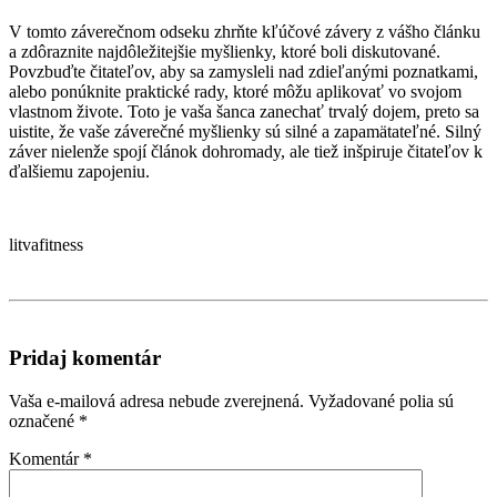
V tomto záverečnom odseku zhrňte kľúčové závery z vášho článku
a zdôraznite najdôležitejšie myšlienky, ktoré boli diskutované.
Povzbuďte čitateľov, aby sa zamysleli nad zdieľanými poznatkami,
alebo ponúknite praktické rady, ktoré môžu aplikovať vo svojom
vlastnom živote. Toto je vaša šanca zanechať trvalý dojem, preto sa
uistite, že vaše záverečné myšlienky sú silné a zapamätateľné. Silný
záver nielenže spojí článok dohromady, ale tiež inšpiruje čitateľov k
ďalšiemu zapojeniu.
litvafitness
Pridaj komentár
Vaša e-mailová adresa nebude zverejnená.
Vyžadované polia sú
označené
*
Komentár
*