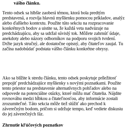
vášho článku.
Tento odsek sa hlbšie zaoberá témou, ktorá bola predtým
predstavená, a rozvíja hlavnú myšlienku pomocou príkladov, analýz
alebo ďalšieho kontextu. Použite túto sekciu na rozpracovanie
konkrétnych bodov a uistite sa, že každá veta nadväzuje na
predchádzajúcu, aby sa udržal súvislý tok. Môžete zahrnúť údaje,
anekdoty alebo názory odborníkov na podporu svojich tvrdení.
Držte jazyk stručný, ale dostatočne opisný, aby čitateľov zaujal. Tu
začína nadobúdať podstata vášho článku konkrétne obrysy.
Ako sa blížite k stredu článku, tento odsek poskytuje príležitosť
prepojiť predchádzajúce myšlienky s novými poznatkami. Použite
tento priestor na predstavenie alternatívnych pohľadov alebo na
odpovede na potenciálne otázky, ktoré môžu mať čitatelia. Nájdite
rovnováhu medzi hĺbkou a čitateľnosťou, aby informácie zostali
zrozumiteľné. Táto sekcia môže tiež slúžiť ako prechod k
záverečným bodom, pričom si udržuje tempo, keď vediete diskusiu
do jej záverečných fáz.
Zhrnutie kľúčových poznatkov